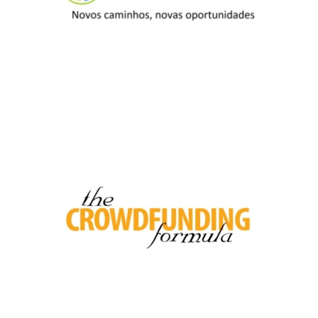
Crowdfunding
Formula