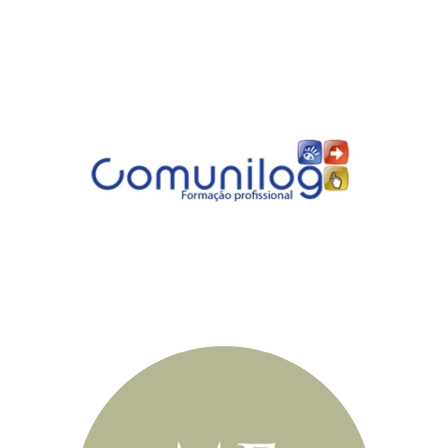
Comunilog
Formação
Profissional
Martínez-Echevarría
& Ferreira -