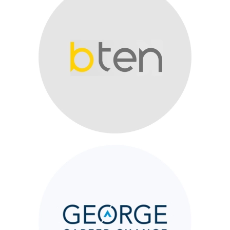
bten
Career Change
Consultants