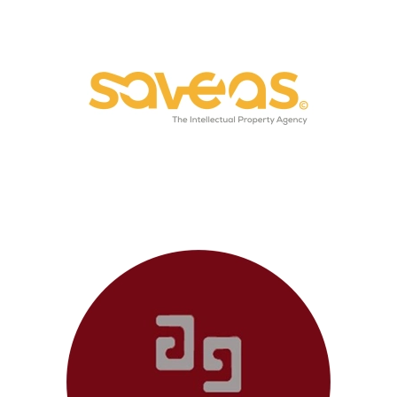
Saveas
Isabel Neves &
Associados