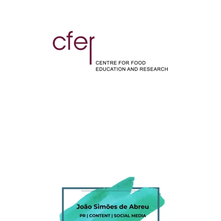
CFER Labs
JSA -
Communications
Consultant