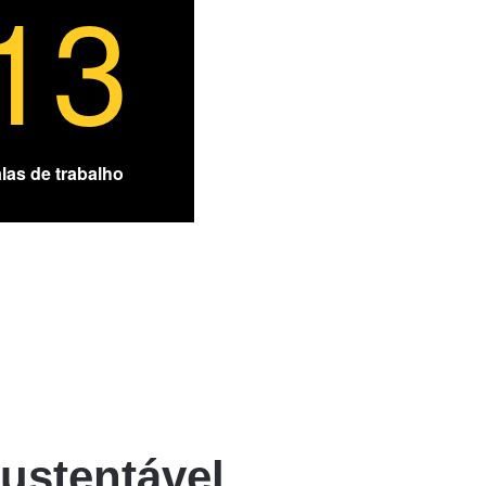
13
las de trabalho
ustentável