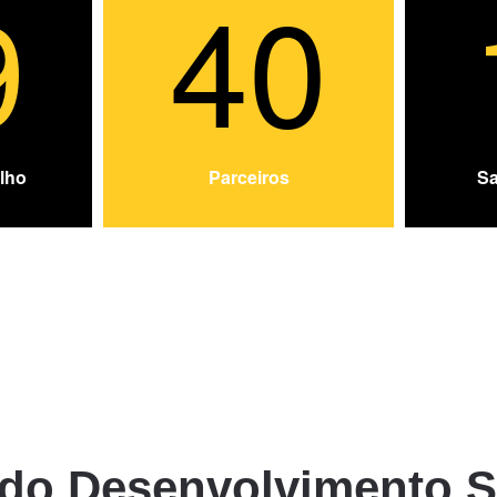
9
40
lho
Parceiros
Sa
 do Desenvolvimento S