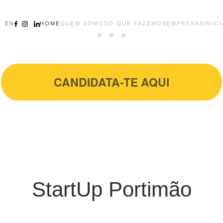
EN
HOME
QUEM SOMOS
O QUE FAZEMOS
EMPRESAS
INICI
CANDIDATA-TE AQUI
CANDIDATA-TE AQUI
StartUp Portimão